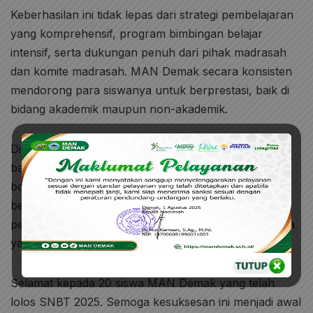
Keberhasilan ini tidak lepas dari strategi pembelajaran
yang komprehensif, program bimbingan belajar
intensif, serta dukungan penuh dari pihak madrasah
dan komite madrasah. MAN Demak secara konsisten
mendorong para siswanya untuk berprestasi, baik di
bidang akademik maupun non-akademik.
Diharapkan, keberhasilan ini dapat menjadi motivasi
bagi siswa-siswi MAN Demak lainnya untuk terus
belajar dan berjuang meraih impian. MAN Demak
berkomitmen untuk terus meningkatkan kualitas
pendidikan demi melahirkan generasi penerus bangsa
yang unggul dan berdaya saing.
Selamat kepada 20 siswa MAN Demak yang telah
lolos SNBT 2025. Semoga kesuksesan ini menjadi awal