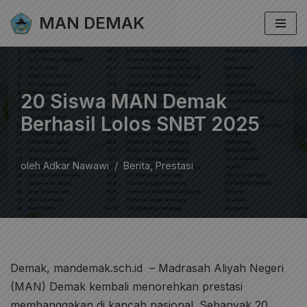
MAN DEMAK
Lompat
ke
konten
20 Siswa MAN Demak
Berhasil Lolos SNBT 2025
oleh
Adkar Nawawi
Berita
,
Prestasi
Demak, mandemak.sch.id – Madrasah Aliyah Negeri
(MAN) Demak kembali menorehkan prestasi
membanggakan di kancah nasional. Sebanyak 20