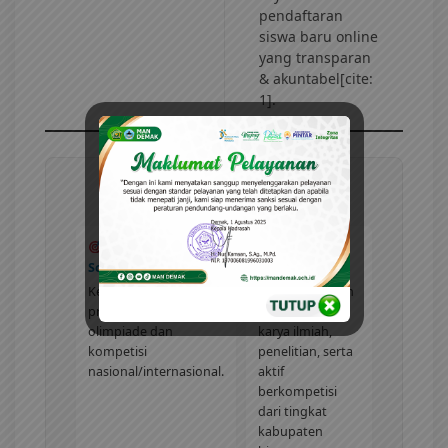
pendaftaran
siswa baru online
yang transparan
& akuntabel[cite:
1].
Program Kelas Unggulan
BSC (Brilliant
Kelas Riset
Science Class)
Fokus pada
Kelas khusus proyeksi
pengembangan
prestasi sains
berpikir kritis,
olimpiade dan
karya ilmiah,
kompetisi
penelitian, serta
nasional/internasional.
aktif
berkompetisi
dari tingkat
kabupaten