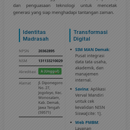
dan penguasaan teknologi untuk mencetak
generasi yang siap menghadapi tantangan zaman.
Identitas
Transformasi
Madrasah
Digital
SIM MAN Demak
:
NPSN
20362895
Pusat integrasi
NSM
131133210029
data tata usaha,
akademik, dan
A (Unggul)
Akreditasi
manajemen
internal.
Jl. Diponegoro
Alamat
No. 27,
Savina
: Aplikasi
Jogoloyo, Kec.
Verval Mandiri
Wonosalam,
untuk cek
Kab. Demak,
kevalidan NISN
Jawa Tengah
(59571)
Siswa[cite: 1].
Web PMBM
:
Layanan