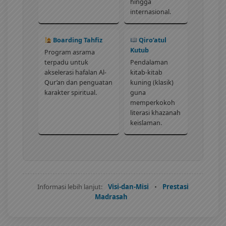
hingga
internasional.
Boarding Tahfiz
Qiro’atul
Kutub
Program asrama
terpadu untuk
Pendalaman
akselerasi hafalan Al-
kitab-kitab
Qur’an dan penguatan
kuning (klasik)
karakter spiritual.
guna
memperkokoh
literasi khazanah
keislaman.
Informasi lebih lanjut:
Visi-dan-Misi
•
Prestasi
Madrasah