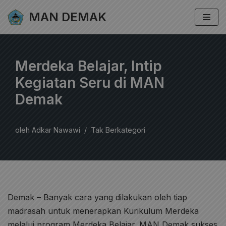
MAN DEMAK
Lompat
ke
konten
Merdeka Belajar, Intip
Kegiatan Seru di MAN
Demak
oleh
Adkar Nawawi
Tak Berkategori
Demak – Banyak cara yang dilakukan oleh tiap
madrasah untuk menerapkan Kurikulum Merdeka
melalui program Merdeka Belajar. MAN Demak sukses