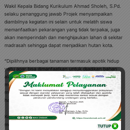
Wakil Kepala Bidang Kurikulum Ahmad Sholeh, S.Pd.
selaku penanggung jawab Projek menyampaikan
diambilnya kegiatan ini selain untuk melatih siswa
memanfaatkan pekarangan yang tidak terpakai, juga
akan memperindah dan menghijaukan lahan di sekitar
madrasah sehingga dapat menjadikan hutan kota.
“Dipilihnya berbagai tanaman termasuk apotik hidup
yaitu agar bisa dimanfaatkan untuk dijadikan bahan
alami untuk dibuatkan obat-batan, dan juga
menyehatkan udara. Selain itu kegiatan ini dapat
mengarahkan peserta didik untuk bisa berwirausaha”.
harapnya.
Kepala MAN Demak, Drs.H. Syaefudin, M.Pd. juga
menyampaikan rasa bangganya terhadap progres