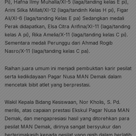
Pi), Hafna Ilmy Muhalla/XI-5 (laga/tanding kelas E pi),
Arini Silka Millati/XI-12 (laga/tandinh Kelas H pi), Figar
Ali/XI-6 (laga/tanding Kelas E pa) Sedangkan medali
Perak didapatkan, Elsa Citra Arifina/XI-11 (laga/tanding
kelas A pi), Rika Amelia/X-11 (laga/tanding kelas C pi).
Sementara medali Perunggu dari Ahmad Rogib
Nasro/X-11 (laga/tanding kelas C pa).
Raihan juara umum ini menjadi pembuktian karir pesilat
serta kedikdayaan Pagar Nusa MAN Demak dalam
mencetak bibit atlet yang berprestasi.
Wakil Kepala Bidang Kesiswaan, Nor Kholis, S. Pd.
merilis, atas capaian prestasi Ekskul Pagar Nusa MAN
Demak, dan mengapresiasi hasil yang ditorehkan para
pesilat MAN Demak, dirinya sangat bersyukur dan
berterimakasih kepada pesilat yang gigih dalam berlatih