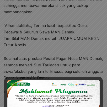
sehingga membawa mereka di titik yang cukup
membanggakan.
“Alhamdulillah.., Terima kasih bapak/Ibu Guru,
Pegawai & Seluruh Siswa MAN Demak.
Tim Silat MAN Demak meraih JUARA UMUM KE 2″.
Tutur Kholis.
Selamat atas prestasi Pesilat Pagar Nusa MAN Demak,
semoga menjadi Suri Tauladan untuk para
siswa/ekskul yang lain terkhusus bagi seluruh anggota
Pagar Nusa MAN Demak.
Post Views:
41