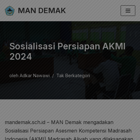
MAN DEMAK
Lompat
ke
konten
Sosialisasi Persiapan AKMI
2024
oleh
Adkar Nawawi
Tak Berkategori
mandemak.sch.id – MAN Demak mengadakan
Sosialisasi Persiapan Asesmen Kompetensi Madrasah
Indonesia (AKMI) Madrasah Aliyah yang dilaksanakan