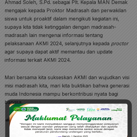
Ahmad Soleh, S.Pd. sebagai Plt. Kepala MAN Demak
mengajak kepada Proktor Madrasah dan perwakilan
siswa untuk proaktif dalam mengikuti kegiatan ini,
supaya kita tidak ketinggalan dengan madrasah-
madrasah lain mengenai informasi tentang
pelaksanaan AKMI 2024, selanjutnya kepada
proctor
agar supaya dapat aktif memantau dan update
informasi terkait AKMI 2024.
Mari bersama kita sukseskan AKMI dan wujudkan visi
misi madrasah kita, mari kita buktikan bahwa generasi
muda Indonesia mampu berkontribusi nyata bagi
bangsa.
Post Views:
41