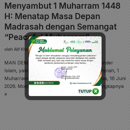
Menyambut 1 Muharram 1448
H: Menatap Masa Depan
Madrasah dengan Semangat
“Peaceful Muharram”
oleh
Alif Khoirul Umam
1 Komentar
Umum
MAN DEMAK – Pergantian tahun dalam kalender
Islam, yakni dari 1447 Hijriah menuju 1448 Hijriah, 1
Muharram diperkirakan jatuh pada hari Selasa, 16 Juni
2026. Momen krusial ini tidak sekadar…
Selengkapnya
»