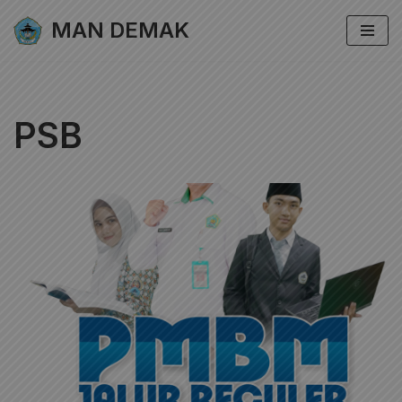
MAN DEMAK
Lompat
ke
konten
PSB