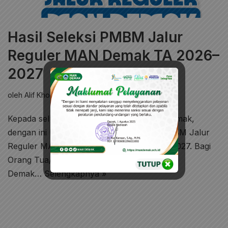
Hasil Seleksi PMBM Jalur
Reguler MAN Demak TA 2026–
2027
oleh
Alif Khoirul Umam
Pengumuman
Kepada seluruh Calon Murid Baru MAN Demak,
dengan ini kami umumkan Hasil seleksi PMBM Jalur
Reguler MAN Demak Tahun Ajaran 2026–2027. Bagi
Orang Tua/ Wali Calon Murid Baru MAN
Demak…
Selengkapnya »