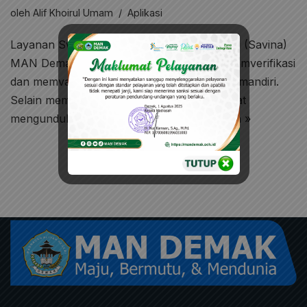
oleh
Alif Khoirul Umam
Aplikasi
Layanan Swa-VerVal Nomor Induk Nasional (Savina)
MAN Demak bertujuan agar siswa dapat memverifikasi
dan memvalidasi data di PUSDATIN Secara mandiri.
Selain memverifikasi dan validasi, siswa dapat
mengunduh file kartu NISN…
Selengkapnya »