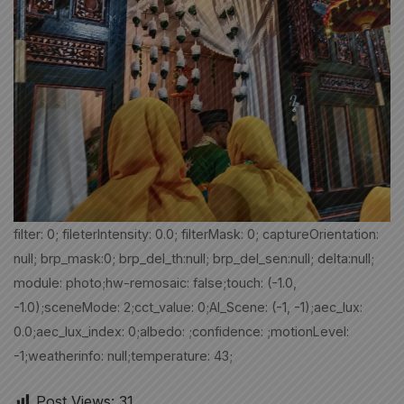
filter: 0; fileterIntensity: 0.0; filterMask: 0; captureOrientation:
null; brp_mask:0; brp_del_th:null; brp_del_sen:null; delta:null;
module: photo;hw-remosaic: false;touch: (-1.0,
-1.0);sceneMode: 2;cct_value: 0;AI_Scene: (-1, -1);aec_lux:
0.0;aec_lux_index: 0;albedo: ;confidence: ;motionLevel:
-1;weatherinfo: null;temperature: 43;
Post Views:
31