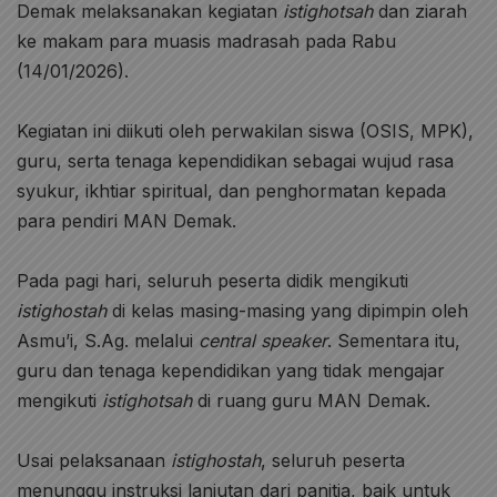
Demak melaksanakan kegiatan
istighotsah
dan ziarah
ke makam para muasis madrasah pada Rabu
(14/01/2026).
Kegiatan ini diikuti oleh perwakilan siswa (OSIS, MPK),
guru, serta tenaga kependidikan sebagai wujud rasa
syukur, ikhtiar spiritual, dan penghormatan kepada
para pendiri MAN Demak.
Pada pagi hari, seluruh peserta didik mengikuti
istighostah
di kelas masing-masing yang dipimpin oleh
Asmu’i, S.Ag. melalui
central speaker
. Sementara itu,
guru dan tenaga kependidikan yang tidak mengajar
mengikuti
istighotsah
di ruang guru MAN Demak.
Usai pelaksanaan
istighostah
, seluruh peserta
menunggu instruksi lanjutan dari panitia, baik untuk