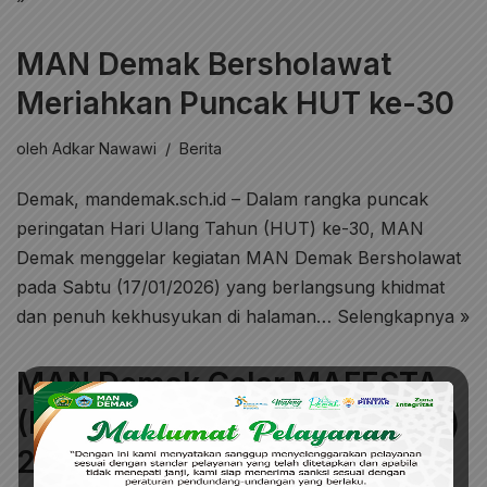
MAN Demak Bersholawat
Meriahkan Puncak HUT ke-30
oleh
Adkar Nawawi
Berita
Demak, mandemak.sch.id – Dalam rangka puncak
peringatan Hari Ulang Tahun (HUT) ke-30, MAN
Demak menggelar kegiatan MAN Demak Bersholawat
pada Sabtu (17/01/2026) yang berlangsung khidmat
dan penuh kekhusyukan di halaman…
Selengkapnya »
MAN Demak Gelar MAFESTA
(MAN Demak Festival Talenta)
2026