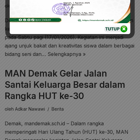
oleh
Adkar Nawawi
Berita
Demak, mandemak.sch.id – MAN Demak mengadakan
kegiatan MAFESTA (MAN Demak Festival Talenta)
pada Sabtu pagi (17/01/2026). Kegiatan ini menjadi
ajang unjuk bakat dan kreativitas siswa dalam berbagai
bidang seni dan…
Selengkapnya »
MAN Demak Gelar Jalan
Santai Keluarga Besar dalam
Rangka HUT ke-30
oleh
Adkar Nawawi
Berita
Demak, mandemak.sch.id – Dalam rangka
memperingati Hari Ulang Tahun (HUT) ke-30, MAN