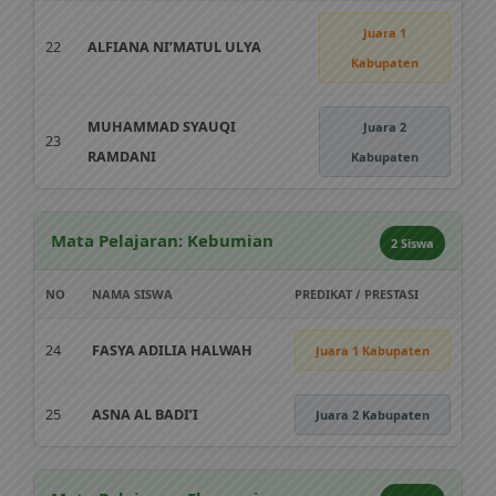
Juara 1
22
ALFIANA NI’MATUL ULYA
Kabupaten
MUHAMMAD SYAUQI
Juara 2
23
RAMDANI
Kabupaten
Mata Pelajaran: Kebumian
2 Siswa
NO
NAMA SISWA
PREDIKAT / PRESTASI
24
FASYA ADILIA HALWAH
Juara 1 Kabupaten
25
ASNA AL BADI’I
Juara 2 Kabupaten