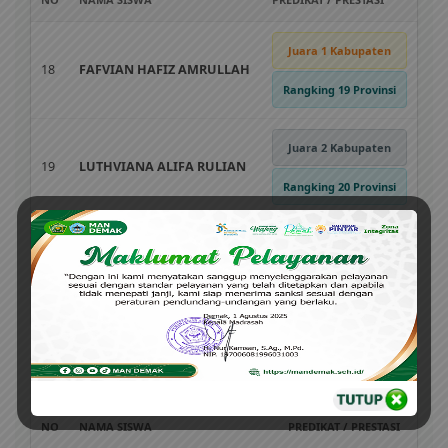
Juara 1 Kabupaten
18
FAFVIAN HAFIZ AMRULLAH
Rangking 19 Provinsi
Juara 2 Kabupaten
19
LUTHVIANA ALIFA RULIAN
Rangking 20 Provinsi
20
AULIA AGHNI MARDHATILA
Juara 3 Kabupaten
21
SHAFAA AQILA ADHIMA
Lolos Penyisihan
Mata Pelajaran: Matematika
2 Siswa
NO
NAMA SISWA
PREDIKAT / PRESTASI