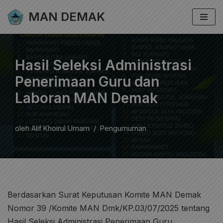
MAN DEMAK
Lompat
ke
konten
Hasil Seleksi Administrasi
Penerimaan Guru dan
Laboran MAN Demak
oleh
Alif Khoirul Umam
Pengumuman
Berdasarkan Surat Keputusan Komite MAN Demak
Nomor 39 /Komite MAN Dmk/KP.03/07/2025 tentang
Hasil Seleksi Administrasi Penerimaan Guru