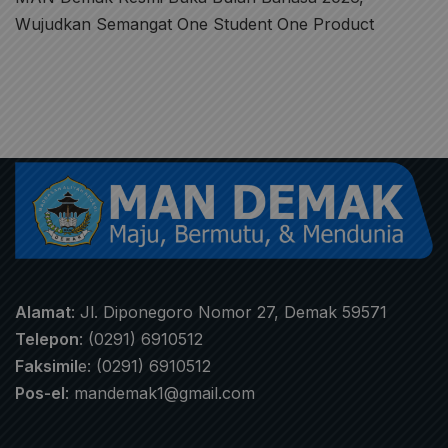
Wujudkan Semangat One Student One Product
Alamat
: Jl. Diponegoro Nomor 27, Demak 59571
Telepon
: (0291) 6910512
Faksimil
e: (0291) 6910512
Pos-el
:
mandemak1@gmail.com