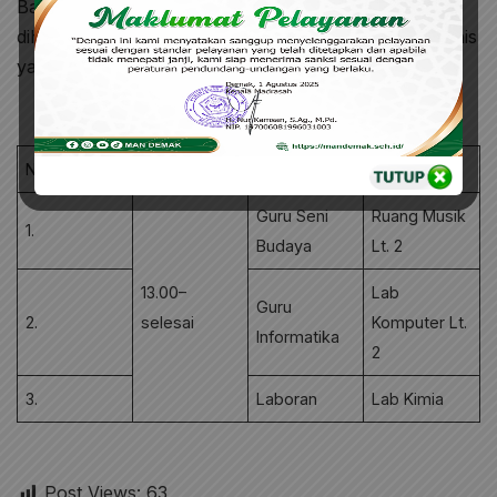
Bagi Pelamar yang telah lolos seleksi administrasi
diharapkan untuk mengikuti seleksi komtenensi teksnis
yang dilaksanakan pada Hari Jumat, 11 Juli 2025.
No
Waktu
Formasi
Tempat
Guru Seni
Ruang Musik
1.
Budaya
Lt. 2
13.00–
Lab
Guru
2.
selesai
Komputer Lt.
Informatika
2
3.
Laboran
Lab Kimia
Post Views:
63