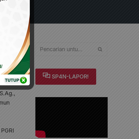
k.
tal.
SP4N-LAPOR!
S.Ag.,
amun
i PGRI