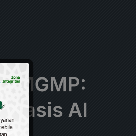
da MGMP:
rbasis AI