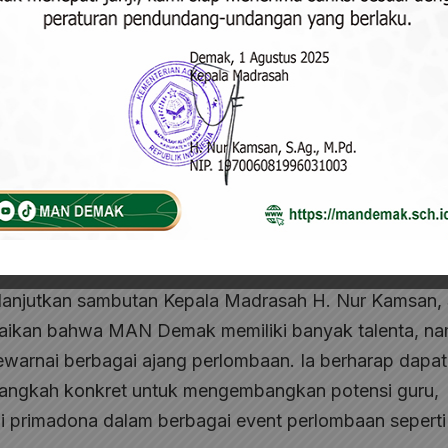
 menyelenggarakan agenda Musyawarah Guru Mata
i 2026 pukul 13.30 WIB bertempat di Aula MAN Dema
adrasah dalam memperkuat kompetensi guru di era digi
ilanjutkan sambutan Kepala Madrasah H. Nur Kamsan, 
aikan bahwa MAN Demak memiliki banyak talenta, n
warnai berbagai ajang perlombaan. Ia berharap dapat
u langkah konkret untuk mengembangkan potensi guru,
i primadona dalam berbagai event perlombaan sepert