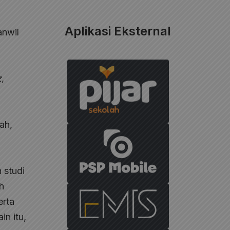
Aplikasi Eksternal
anwil
.
z
,
ah,
n studi
h
erta
in itu,