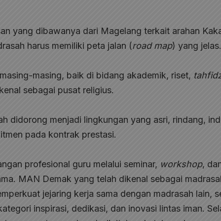
n yang dibawanya dari Magelang terkait arahan Kak
sah harus memiliki peta jalan (
road map
) yang jelas
asing-masing, baik di bidang akademik, riset,
tahfid
kenal sebagai pusat religius.
 didorong menjadi lingkungan yang asri, rindang, ind
itmen pada kontrak prestasi.
gan profesional guru melalui seminar,
workshop
, da
rsama. MAN Demak yang telah dikenal sebagai madrasa
perkuat jejaring kerja sama dengan madrasah lain, s
gori inspirasi, dedikasi, dan inovasi lintas iman. Sela