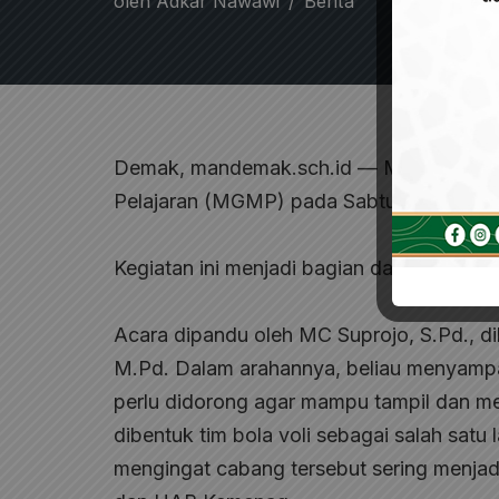
oleh
Adkar Nawawi
Berita
Demak, mandemak.sch.id — MAN Demak
Pelajaran (MGMP) pada Sabtu, 7 Februar
Kegiatan ini menjadi bagian dari upaya m
Acara dipandu oleh MC Suprojo, S.Pd., d
M.Pd. Dalam arahannya, beliau menyamp
perlu didorong agar mampu tampil dan me
dibentuk tim bola voli sebagai salah sat
mengingat cabang tersebut sering menjad