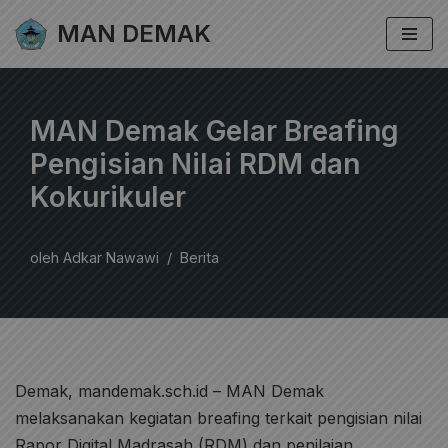
MAN DEMAK
Lompat
ke
konten
MAN Demak Gelar Breafing
Pengisian Nilai RDM dan
Kokurikuler
oleh
Adkar Nawawi
Berita
Demak, mandemak.sch.id – MAN Demak
melaksanakan kegiatan breafing terkait pengisian nilai
Rapor Digital Madrasah (RDM) dan penilaian