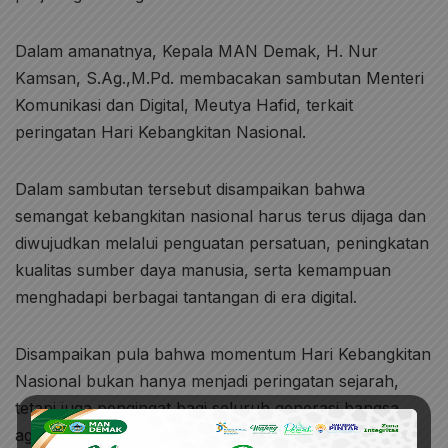
Dalam amanatnya, Kepala MAN Demak, H. Nur
Kamsan, S.Ag.,M.Pd. membacakan sambutan Menteri
Komunikasi dan Digital, Meutya Hafid, terkait
peringatan Hari Kebangkitan Nasional.
Dalam sambutan tersebut disampaikan bahwa
semangat kebangkitan nasional harus terus dijaga dan
diwujudkan melalui penguatan persatuan, peningkatan
kualitas sumber daya manusia, serta kemampuan
menghadapi berbagai tantangan di era digital.
Disampaikan pula bahwa momentum Hari Kebangkitan
Nasional bukan hanya menjadi peringatan sejarah,
tetapi juga pengingat bagi seluruh generasi bangsa
agar terus bergerak maju, berinovasi, dan menjaga