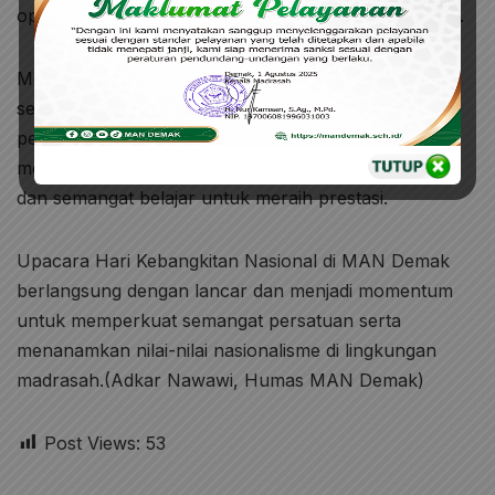
optimisme dalam membangun masa depan Indonesia.
Melalui kegiatan tersebut, MAN Demak berharap
seluruh peserta didik dapat meneladani semangat
perjuangan para pendahulu bangsa serta
menumbuhkan rasa cinta tanah air, tanggung jawab,
dan semangat belajar untuk meraih prestasi.
Upacara Hari Kebangkitan Nasional di MAN Demak
berlangsung dengan lancar dan menjadi momentum
untuk memperkuat semangat persatuan serta
menanamkan nilai-nilai nasionalisme di lingkungan
madrasah.(Adkar Nawawi, Humas MAN Demak)
Post Views:
53