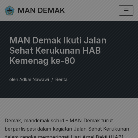
MAN DEMAK
Lompat
ke
konten
MAN Demak Ikuti Jalan
Sehat Kerukunan HAB
Kemenag ke-80
oleh
Adkar Nawawi
Berita
Demak, mandemak.sch.id – MAN Demak turut
berpartisipasi dalam kegiatan Jalan Sehat Kerukunan
dalam rangka memperingati Hari Amal Bakti (HAB)