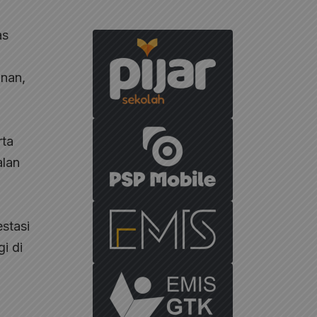
as
inan,
rta
alan
stasi
i di