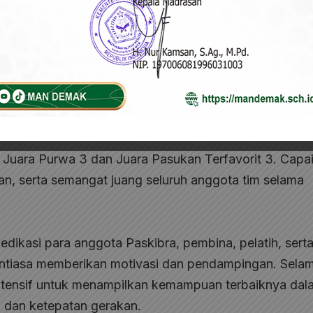
anggakan kembali ditorehkan oleh Paskibra Barisan 
 Lomba Keterampilan Baris Berbaris (LKBB) Patih
ah. Pada kompetisi tersebut, tim Paskibra MAN De
s.
u Juara Purwa 3 dan Juara Pasukan Terfavorit 3. Capai
inan, serta semangat juang seluruh anggota tim selama
dedikasi para anggota Paskibra, pembina, pelatih, sert
ntiasa memberikan motivasi dan pendampingan. Sela
 intensif untuk menampilkan kemampuan terbaiknya dal
, dan ketepatan gerakan.