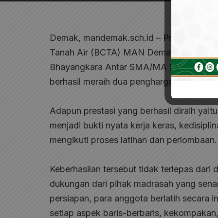
Demak, mandemak.sch.id – Prestasi memb
Tanah Air (BCTA) MAN Demak dalam ajang
Bhayangkara Antar SMA/MA Se-Jawa Teng
berhasil meraih dua penghargaan sekaligu
Adapun prestasi yang berhasil diraih yait
menjadi bukti nyata kerja keras, kedisipl
mengikuti proses latihan dan perlombaan.
Keberhasilan tersebut tidak terlepas dari 
dukungan dari pihak madrasah yang sena
persiapan, para anggota berlatih secara
setiap aspek baris-berbaris, kekompakan