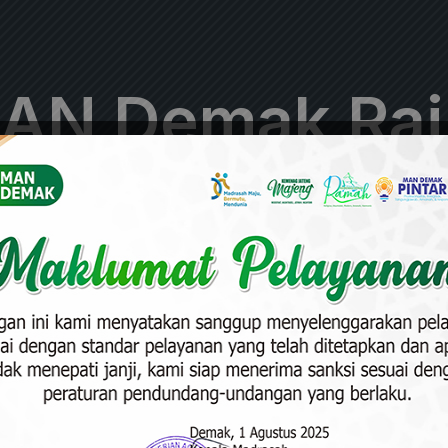
AN Demak Raih
tih Bhayangka