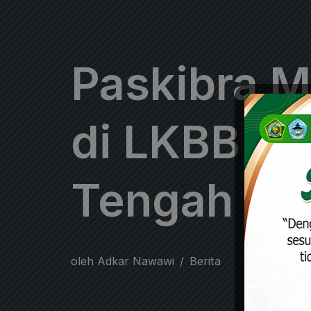
Paskibra M
di LKBB Pa
Tengah
oleh
Adkar Nawawi
Berita