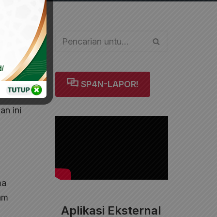
Cinta
mak
SP4N-LAPOR!
an ini
a
ma
am
Aplikasi Eksternal