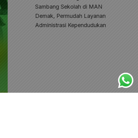
Sambang Sekolah di MAN
Demak, Permudah Layanan
Administrasi Kependudukan