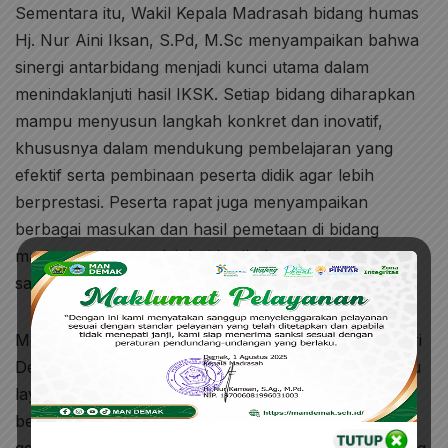
Sementara itu, Wakil Kepala Madrasah bidang humas
Hj. Nur Aini Iksan, S.Pd, M.Sc menyampaikan bahwa
sinergi antarbidang menjadi kunci utama dalam
menindaklanjuti hasil IKSK. Setiap bidang diharapkan
mampu menyusun langkah konkret dan inovatif,
khususnya dalam mendukung pembelajaran yang
efektif serta pembinaan peserta didik agar lebih
berprestasi. Peserta rapat juga menyampaikan
berbagai masukan dan hasil pemetaan di bidang
masing-masing, mulai dari kurikulum, kesiswaan,
sarana prasarana, dan kepala tata usaha.
Melalui pembahasan IKSK ini, madrasah aliyah negeri
Demak berkomitmen untuk terus meningkatkan mutu
layanan pendidikan dan menciptakan lingkungan
belajar yang produktif, sehingga mampu mencetak
generasi yang unggul, berkarakter, dan berdaya saing.