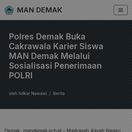
MAN DEMAK
Lompat
ke
konten
Polres Demak Buka
Cakrawala Karier Siswa
MAN Demak Melalui
Sosialisasi Penerimaan
POLRI
oleh
Adkar Nawawi
Berita
Demak, mandemak.sch.id – Madrasah Aliyah Negeri