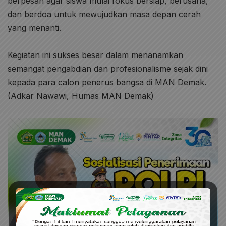
berpesan agar siswa mulai fokus bersiap, berusaha,
dan berdoa untuk mewujudkan masa depan cerah
yang menanti.
Kegiatan ini sukses besar dalam menanamkan
semangat pengabdian dan profesionalisme sejak dini
kepada para calon penerus bangsa di MAN Demak.
(Adkar Nawawi, Humas MAN Demak)