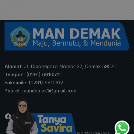
Alamat
: Jl. Diponegoro Nomor 27, Demak 59571
Telepon
: (0291) 6910512
Faksimil
e: (0291) 6910512
Pos-el
:
mandemak1@gmail.com
Neve
| Diberdayakan oleh
WordPress