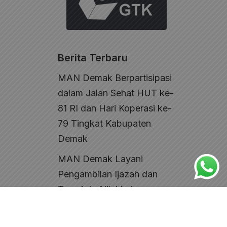
Berita Terbaru
MAN Demak Berpartisipasi
dalam Jalan Sehat HUT ke-
81 RI dan Hari Koperasi ke-
79 Tingkat Kabupaten
Demak
MAN Demak Layani
Pengambilan Ijazah dan
Transkrip Nilai Lulusan
Tahun Ajaran 2025–2026
Disdukcapil Kabupaten