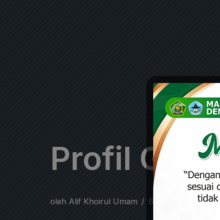
Profil Gur
oleh
Alif Khoirul Umam
Berita