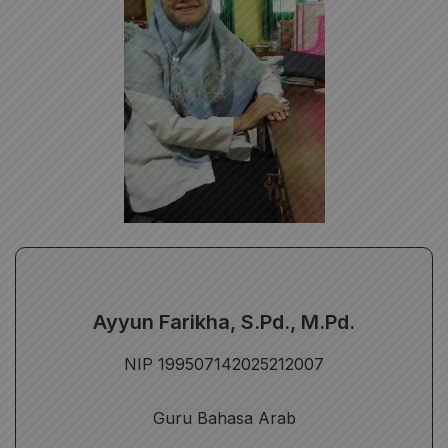
Pendidikan
S1- Pendidikan Bahasa Arab UIN
Ayyun Farikha, S.Pd., M.Pd.
Walisongo Semarang
S2- Manajemen Pendidikan Islam
NIP 199507142025212007
konsentrasi Pendidikan Agama Islam
IAIN Kudus
Guru Bahasa Arab