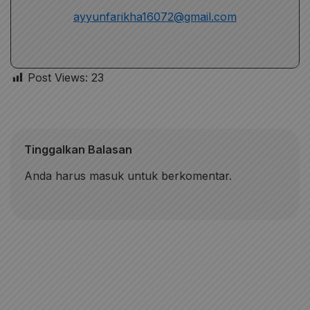
Riwayat Mengajar
ayyunfarikha16072@gmail.com
MA Al Irsyad Gajah 2017–2025
Post Views:
23
Tinggalkan Balasan
Anda harus
masuk
untuk berkomentar.