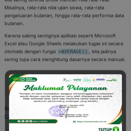
Misalnya, rata-rata nilai ujian siswa, rata-rata
pengeluaran bulanan, hingga rata-rata performa data
bulanan.
Karena saking seringnya aplikasi seperti Microsoft
Excel atau Google Sheets melakukan tugas ini secara
otomatis dengan fungsi
, kita jadinya
=AVERAGE()
sering lupa cara menghitung dasarnya secara manual.
Rata-rata (Mean) = Jumlah Semua Nilai /
Banyaknya Data
Baca Juga:
Cara Memilik Ekskul yang Cocok