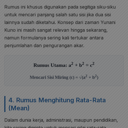
Rumus ini khusus digunakan pada segitiga siku-siku
untuk mencari panjang salah satu sisi jika dua sisi
lainnya sudah diketahui. Konsep dari zaman Yunani
Kuno ini masih sangat relevan hingga sekarang,
namun formulanya sering kali tertukar antara
penjumlahan dan pengurangan akar.
2
2
2
Rumus Utama: a
+ b
= c
2
2
Mencari Sisi Miring (c) = √(a
+ b
)
4. Rumus Menghitung Rata-Rata
(Mean)
Dalam dunia kerja, administrasi, maupun pendidikan,
kita sering diminta untuk mencari nilai rata-rata.