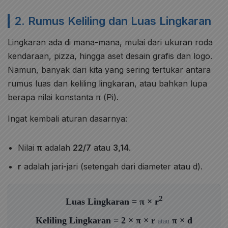
2. Rumus Keliling dan Luas Lingkaran
Lingkaran ada di mana-mana, mulai dari ukuran roda
kendaraan, pizza, hingga aset desain grafis dan logo.
Namun, banyak dari kita yang sering tertukar antara
rumus luas dan keliling lingkaran, atau bahkan lupa
berapa nilai konstanta π (Pi).
Ingat kembali aturan dasarnya:
Nilai
π
adalah
22/7
atau
3,14
.
r
adalah jari-jari (setengah dari diameter atau d).
2
Luas Lingkaran = π × r
Keliling Lingkaran = 2 × π × r
π × d
atau