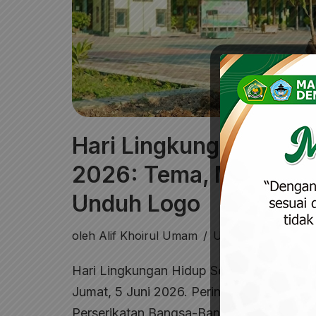
Hari Lingkungan Hidup
2026: Tema, Makna, d
Unduh Logo
oleh
Alif Khoirul Umam
Umum
Hari Lingkungan Hidup Sedunia 2026 kemb
Jumat, 5 Juni 2026. Peringatan tahunan ya
Perserikatan Bangsa-Bangsa (PBB) sejak 