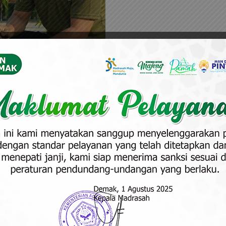
 Sedunia
an Tautan
ali diperingati pada hari
ng diinisiasi oleh
tahun 1972 ini bukan