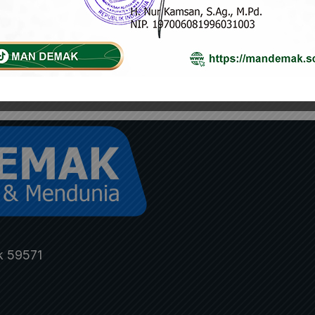
Selengkapnya »
k 59571