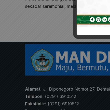
sekadar seremonial, melainkan sebuah…
Alamat
: Jl. Diponegoro Nomor 27, Dema
Telepon
: (0291) 6910512
Faksimil
e: (0291) 6910512