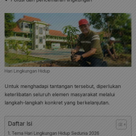
Hari Lingkungan Hidup
Untuk menghadapi tantangan tersebut, diperlukan
keterlibatan seluruh elemen masyarakat melalui
langkah-langkah konkret yang berkelanjutan.
Daftar Isi
Tema Hari Lingkungan Hidup Sedunia 2026