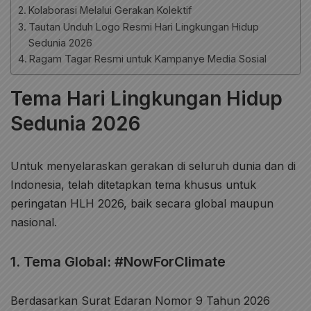
Kolaborasi Melalui Gerakan Kolektif
Tautan Unduh Logo Resmi Hari Lingkungan Hidup
Sedunia 2026
Ragam Tagar Resmi untuk Kampanye Media Sosial
Tema Hari Lingkungan Hidup
Sedunia 2026
Untuk menyelaraskan gerakan di seluruh dunia dan di
Indonesia, telah ditetapkan tema khusus untuk
peringatan HLH 2026, baik secara global maupun
nasional.
1. Tema Global: #NowForClimate
Berdasarkan Surat Edaran Nomor 9 Tahun 2026