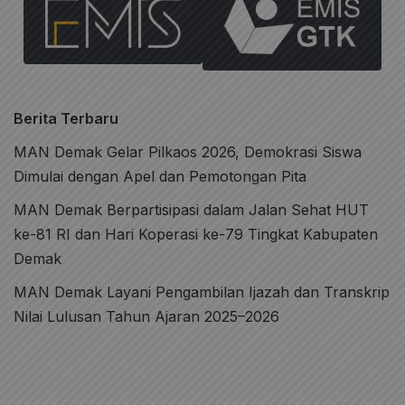
Berita Terbaru
MAN Demak Gelar Pilkaos 2026, Demokrasi Siswa
Dimulai dengan Apel dan Pemotongan Pita
MAN Demak Berpartisipasi dalam Jalan Sehat HUT
ke-81 RI dan Hari Koperasi ke-79 Tingkat Kabupaten
Demak
MAN Demak Layani Pengambilan Ijazah dan Transkrip
Nilai Lulusan Tahun Ajaran 2025–2026