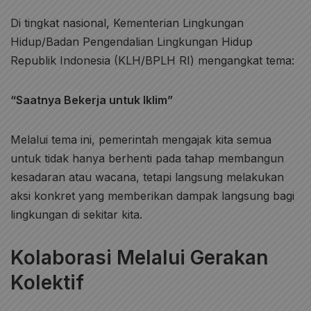
Di tingkat nasional, Kementerian Lingkungan
Hidup/Badan Pengendalian Lingkungan Hidup
Republik Indonesia (KLH/BPLH RI) mengangkat tema:
“Saatnya Bekerja untuk Iklim”
Melalui tema ini, pemerintah mengajak kita semua
untuk tidak hanya berhenti pada tahap membangun
kesadaran atau wacana, tetapi langsung melakukan
aksi konkret yang memberikan dampak langsung bagi
lingkungan di sekitar kita.
Kolaborasi Melalui Gerakan
Kolektif