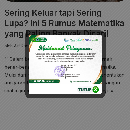
Sering Keluar tapi Sering
Lupa? Ini 5 Rumus Matematika
yang Paling Banyak Dicari!
oleh
Alif Khoirul Umam
1 Komentar
Umum
“` Dalam kehidupan sehari-hari, kita tidak pernah
benar-benar lepas dari yang namanya matematika.
Mulai dari menghitung kembalian belanja, menentukan
anggaran bulanan, hingga menghitung luas ruangan
saat ingin menata ulang kamar.…
Selengkapnya »