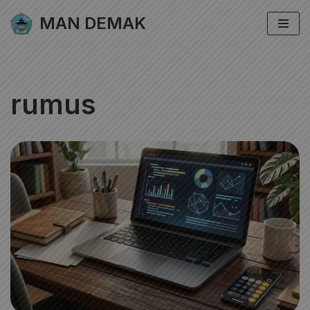
MAN DEMAK
Lompat
ke
konten
rumus