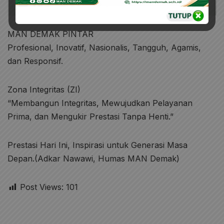
MAN DEMAK PINTAR
Profesional, Inovatif, Nasionalis, Tangguh, Agamis,
dan Responsif.
Zona Integritas (ZI)
“Membangun Integritas, Mewujudkan Pelayanan
Prima, dan Mengukir Prestasi Tanpa Henti.”
Prestasi Hari Ini, Inspirasi untuk Generasi Masa
Depan.(Adkar Nawawi, Humas MAN Demak)
Post Views:
101