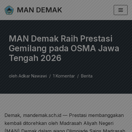
MAN DEMAK
Lompat
ke
konten
MAN Demak Raih Prestasi
Gemilang pada OSMA Jawa
Tengah 2026
oleh
Adkar Nawawi
1 Komentar
Berita
Demak, mandemak.sch.id — Prestasi membanggakan
kembali ditorehkan oleh Madrasah Aliyah Negeri
(MAN) Demak dalam ajang Olimpiade Sains Madrasah